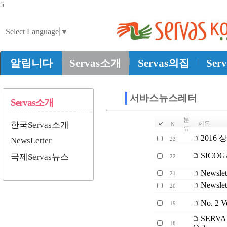
5
Select Language
▼
|
|
|
알립니다
Servas소개
Servas의집
Ser
서바스뉴스레터
Servas소개
분
한국Servas소개
제목
N
류
2016 상
NewsLetter
23
SICOG
국제Servas뉴스
22
Newslett
21
Newsle
20
No. 2 V
19
SERVA
18