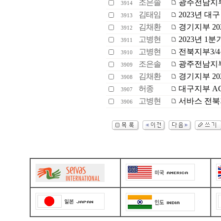
조은솔
광주전남지부 
3914
김태임
2023년 대구 
3913
김채환
경기지부 20
3912
고병현
2023년 1
3911
고병현
전북지부3/4
3910
조은솔
광주전남지부
3909
김채환
경기지부 202
3908
허종
대구지부 A
3907
고병현
서바스 전북지
3906