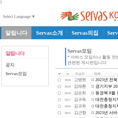
5
Select Language
▼
|
|
|
알립니다
Servas소개
Servas의집
Ser
Servas모임
알립니다
* 서바스 모임이나 활동 전
관련된 게시판입니다
공지
Servas모임
작성자
제목
N
고병현
2023년 전
3920
김채환
경기지부 20
3919
김순희
동경북 8월
3918
김규옥
대전충청지부 
3917
김규옥
대전충청지부
3916
김근향
2023년 서바
3915