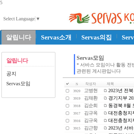
5
Select Language
▼
|
|
|
알립니다
Servas소개
Servas의집
Ser
Servas모임
알립니다
* 서바스 모임이나 활동 전
관련된 게시판입니다
공지
Servas모임
작성자
제목
N
고병현
2023년 전
3920
김채환
경기지부 20
3919
김순희
동경북 8월
3918
김규옥
대전충청지부 
3917
김규옥
대전충청지부
3916
김근향
2023년 서바
3915