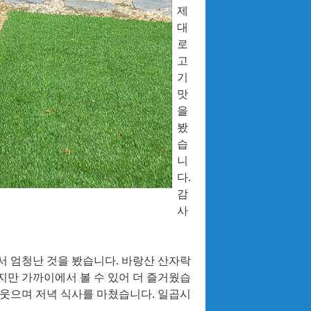
제
대
로
고
기
맛
을
봤
습
니
다
.
감
사
서 엄청난 것을 봤습니다
.
바랑산 산자락
지만 가까이에서 볼 수 있어 더 즐거웠습
 웃으며 저녁 식사를 마쳤습니다
.
일곱시