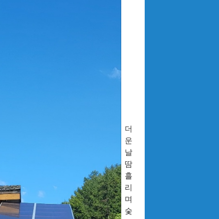
더
운
날
땀
흘
리
며
숯