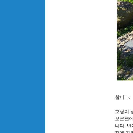
합니다
.
호랑이 
오른편에
니다
.
번
전에 자