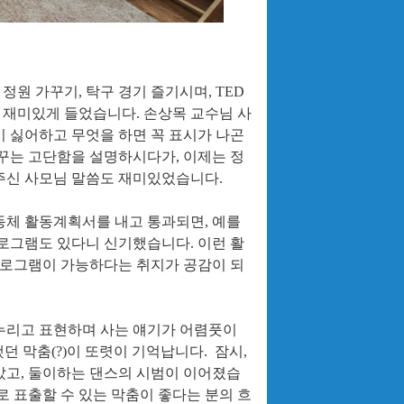
,
정원 가꾸기
,
탁구 경기 즐기시며
, TED
 재미있게 들었습니다
.
손상목 교수님 사
 싫어하고 무엇을 하면 꼭 표시가 나곤
꾸는 고단함을 설명하시다가
,
이제는 정
해주신 사모님 말씀도 재미있었습니다
.
동체 활동계획서를 내고 통과되면
,
예를
프로그램도 있다니 신기했습니다
.
이런 활
로그램이 가능하다는 취지가 공감이 되
 누리고 표현하며 사는 얘기가 어렴풋이
했던 막춤
(?)
이 또렷이 기억납니다
.
잠시
,
갔고
,
둘이하는 댄스의 시범이 이어졌습
로 표출할 수 있는 막춤이 좋다는 분의 흐