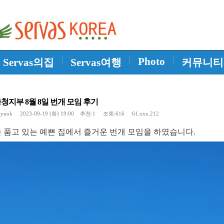
|
|
Photo
|
Servas의집
Servas여행
커뮤니티
지부 8월 8일 번개 모임 후기
yuok
2023-09-19 (화) 19:00 추천:1 조회:616 61.xxx.212
 품고
있는 예쁜 집에서 즐거운 번개 모임을 하였습니다
.