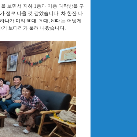
을 보면서 지하
1
층과 이층 다락방을 구
가 절로 나올 것 같았습니다
.
차 한잔 나
 하나가 미리
60
대
, 70
대
, 80
대는 어떻게
야기 보따리가 풀려 나왔습니다
.