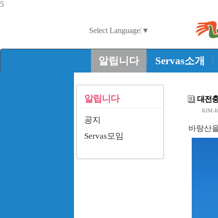
5
Select Language
▼
|
|
알립니다
Servas소개
알립니다
대전충청
KIM-K
공지
바랑산을
Servas모임