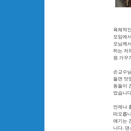
육체적인
모임에서
모님께서
하는 저
원 가꾸
손교수님
들면 맛
동들이 
었습니
언제나 
떠오릅
얘기는 
니다
.
댄