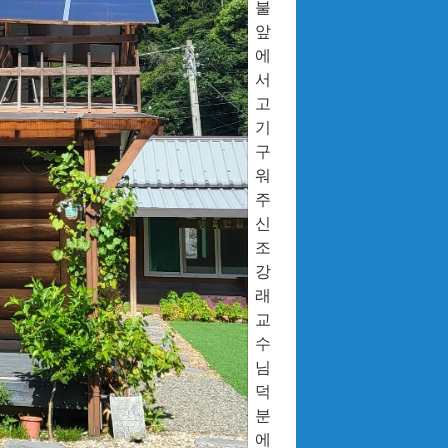
불
앞
에
서
고
기
구
워
주
신
조
강
래
교
수
님
덕
분
에