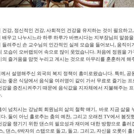
 건강
,
정신적인 건강
,
사회적인 건강을 유지하는 것이 필요하고
 배우고 나누시느라 하루 하루가 바쁘시다는 지부장님의 말씀을
 들려주신 손 교수님의 인간적인 실제 모습을 들어보니
,
움직이기
의 모습이 오버랩되어 속으로 많이 웃었습니다
.
처음에 정원을 가
기의 즐거움을 맘껏 누리고 계시는 것으로 마무리를 훈훈하게 
께서 설명해주신 외국의 복지 정책이 흥미로왔습니다
.
특히
,
공
있는 좋은 식당에서 음식을 여러명이 같이 가서 무료로 즐기는 
건강을 증진시켜주기 때문에 음식값을 지자체에서 지불해주는 프
다
.
흥이 넘치시는 강남희 회원님의 삶의 철학 얘기
,
바로 지금 삶을
니다
.
둘이 아닌 홀로추는 춤의 예찬
,
그리고 오래전
TV
에서 봄짓
건강을 챙기기 위한 댄스의 필요성과 재미에 대한 방향으로 흘러
스
,
댄스
, 6
박자의 스탭으로 돌고
,
돌고
.
그리고
,
자신을 오롯이 홀