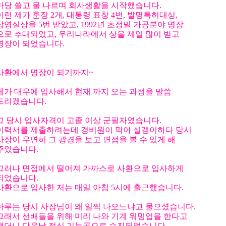
마당 쓸고 물 나르며 회사생활을 시작했습니다.
이런 제가 훈장 2개, 대통령 표창 4번, 발명특허대상,
장영실상을 5번 받았고, 1992년 초정밀 가공분야 명장
으로 추대되었고, 우리나라에서 상을 제일 많이 받고
명장이 되었습니다.
사환에서 명장이 되기까지~
제가 대우에 입사해서 현재 까지 오는 과정을 말씀
드리겠습니다.
그 당시 입사자격이 고졸 이상 군필자였습니다.
이력서를 제출하려는데 경비원이 막아 실갱이하다 당시
사장이 우연히 그 광경을 보고 면접을 볼 수 있게 해
주었습니다.
그러나 면접에서 떨어져 가까스로 사환으로 입사하게
되었습니다.
사환으로 입사한 저는 매일 아침 5시에 출근했습니다.
하루는 당시 사장님이 왜 일찍 나오느냐고 물으셨습니다.
그래서 선배들을 위해 미리 나와 기계 워밍업을 한다고
했더니 다음날 정식 기능공으로 승진되었습니다.