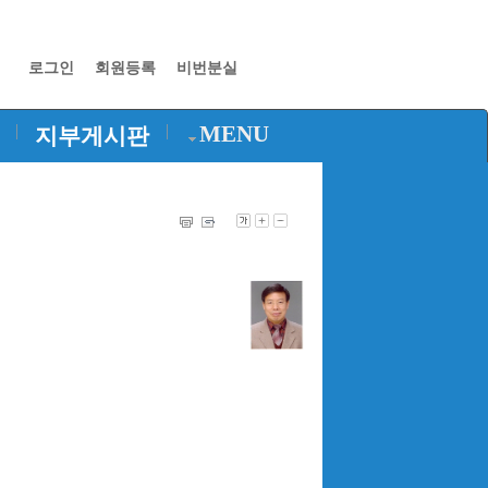
로그인
회원등록
비번분실
|
|
MENU
지부게시판