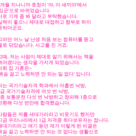
6개월 지나니까 호칭이 '야, 이 새끼야'에서
'김군'으로 바뀌었습니다.
서로 기계 좀 봐 달라고 부탁했습니다.
실력이 좋으니 제대로 대접하고 함부로 하지
못하더군요.
그러던 어느 날 난생 처음 보는 컴퓨터를 뜯고
물로 닦았습니다. 사고를 친 거죠.
그때, 저는 사람이 제대로 알기 위해서는 책을
봐야겠다는 생각을 가지게 되었습니다.
저희 집 가훈은~
'목숨 걸고 노력하면 안 되는 일 없다' 입니다.
저는 국가기술자격 학과에서 아홉번 낙방,
1급 국가기술자격에 여섯 번 낙방,
2종 보통운전 다섯 번 낙방하고 창피해 1종으로
전환해 다섯 번만에 합격했습니다.
사람들은 저를 새대가리라고 비웃기도 했지만
지금 우리나라에서 1급 자격증 최다보유자는 접니다.
새대가리라고 애기 듣던 제가 이렇게 된 비결은
목숨 걸고 노력하면 안 되는 것 없다는 생활신조