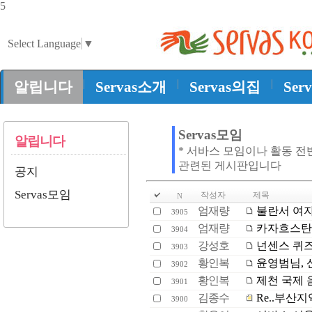
5
Select Language
▼
|
|
|
알립니다
Servas소개
Servas의집
Ser
Servas모임
알립니다
* 서바스 모임이나 활동 전
관련된 게시판입니다
공지
Servas모임
작성자
제목
N
엄재량
불란서 여자
3905
엄재량
카자흐스탄
3904
강성호
넌센스 퀴즈
3903
황인복
윤영범님, 
3902
황인복
제천 국제 
3901
김종수
Re..부산
3900