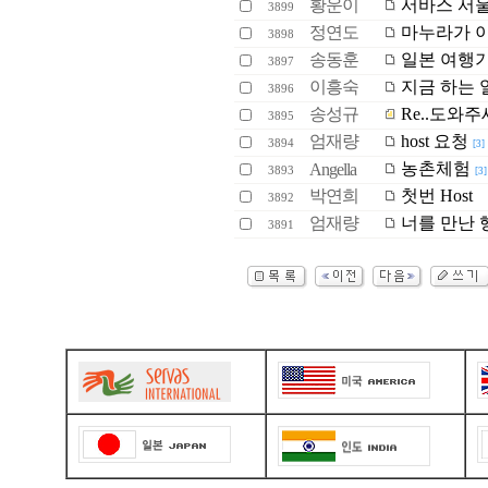
황운이
서바스 서울
3899
정연도
마누라가 이
3898
송동훈
일본 여행기-
3897
이흥숙
지금 하는 일
3896
송성규
Re..도와주
3895
엄재량
host 요청
3894
[3]
농촌체험
Angella
3893
[3]
박연희
첫번 Host
3892
엄재량
너를 만난 행복<
3891