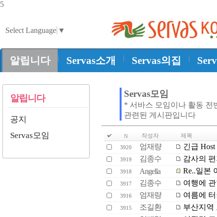
5
Select Language
▼
|
|
|
알립니다
Servas소개
Servas의집
Ser
Servas모임
알립니다
* 서바스 모임이나 활동 전
관련된 게시판입니다
공지
Servas모임
작성자
제목
N
엄재량
긴급 Host
3920
김종수
감사의 편지-
3919
Re..일본 
Angella
3918
김종수
여행에 관
3917
엄재량
여름에 터
3916
조길환
부산지역 
3915