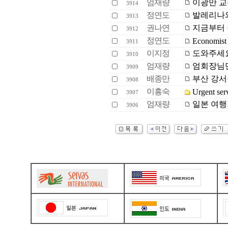
엄재량
이광만 
3914
정연도
발레리나와
3913
권나연
지금부터 작
3912
정연도
Economist I
3911
이지정
도와주세요
3910
엄재량
엄회장님
3909
배종만
부산 강서구
3908
이흥숙
Urgent serv
3907
엄재량
일본 여행기
3906