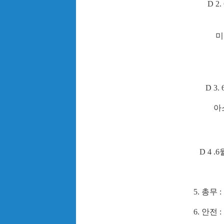
D 2.
미네 피크
D 3. 
아소 민숙 
D 4 .6
5.
총무 
6.
안전 