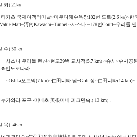
일.화
) 21
㎞
히타카츠 국제여객터미날
~
미우다해수욕장182번 도로
(2.6
㎞
)~
한
Value Mart~河內Kawachi~Tunnel ~사스나
~178
번Court~우리들 펜션
일.수
) 50
㎞
우리들 펜션~현도39번 교차점(5.7 km) ~슈시~슈시공원(4.
m)~39번도로따라
a오르막(7 km)~仁田니타 댐~Golf 장~仁田니타(14 km)~
이누가와라 포구
~미네초 美根미네 피크민숙.( 13 km) .
일.목
). 46
㎞
민숙~仁位和多都美神社와타즈미 신사(14 km)~ 에보시다케 전