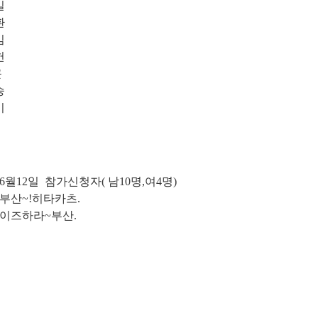
길
환
임
헌
근
승
기
 6월12일 참가신청자( 남10명,여4명)
 부산~!히타카츠.
 이즈하라~부산.