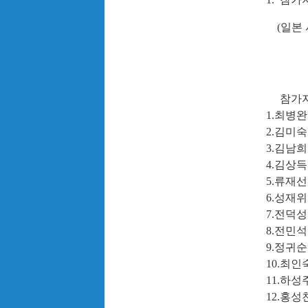
(
일본 
참가자 :
1.최병완
2.김미숙
3.김남희
4.김상득
5.류재선
6.성재위
7.전덕성
8.전민석
9.정귀순
10.최인
11.하성
12.홍성