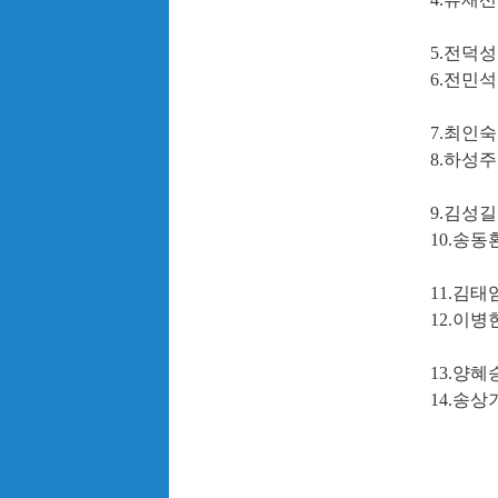
5.전덕성
6.전민석
7.최인숙
8.하성주
9.김성길
10.송동
11.김태
12.이병
13.양혜
14.송상