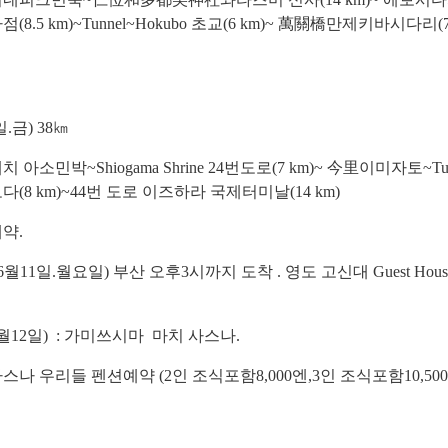
8.5 km)~Tunnel~Hokubo 초교(6 km)~ 萬關橋만제키바시다리(7
일.금
) 38
㎞
민박~Shiogama Shrine 24번도로(7 km)~ 今里이미자토~Tu
(8 km)~44번 도로 이즈하라 국제터미날(14 km)
예약
.
월11일.월요일) 부산 오후3시까지 도착 . 영도 고신대 Guest House
월
12
일
) : 가미쓰시마 마치 사스나.
리들 펜션예약 (2인 조식포함8,000엔,3인 조식포함10,500옌) Mobi