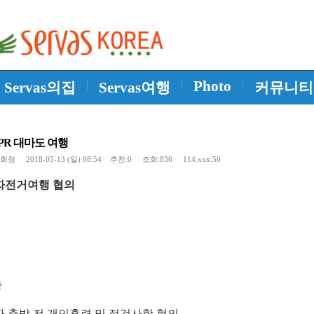
|
|
Photo
|
Servas의집
Servas여행
커뮤니티
 SPR 대마도 여행
회장
2018-05-13 (일) 08:54 추천:0 조회:836 114.xxx.50
자전거여행 협의
항
 출발 전 개인훈련 및 점검사항 협의
.