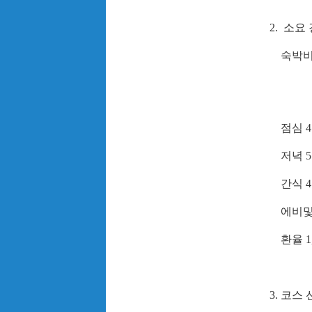
2.
소요
숙박
3.5
점심
4
저녁
5
간식 4
에비
환율 1,
3.
코스 