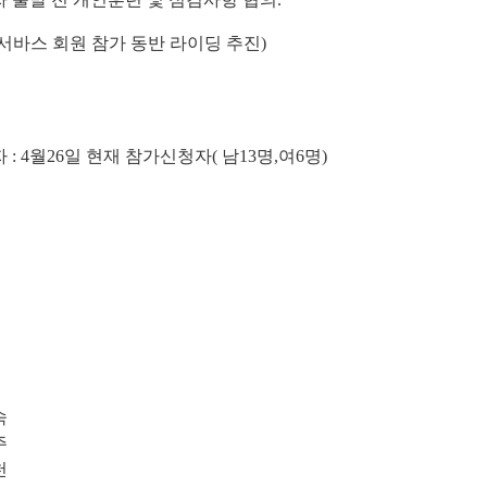
서바스 회원 참가 동반 라이딩 추진
)
 4월26일 현재 참가신청자( 남13명,여6명)
숙
주
천