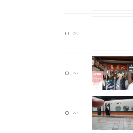
278
277
276