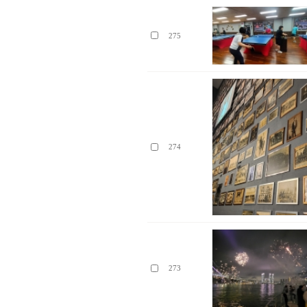
275
274
273