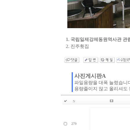
1. 국립일제강제동원역사관 관
2. 진주횟집
사진게시판A
파일용량을 대폭 늘렸습니
용량줄이지 않고 올리셔도 
N
279