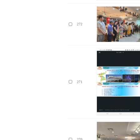
272
271
270