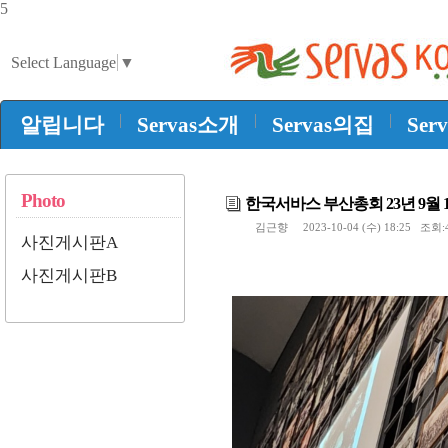
5
Select Language
▼
|
|
|
알립니다
Servas소개
Servas의집
Ser
Photo
한국서바스 부산총회 23년 9월 
김근향 2023-10-04 (수) 18:25 조회:4
사진게시판A
사진게시판B