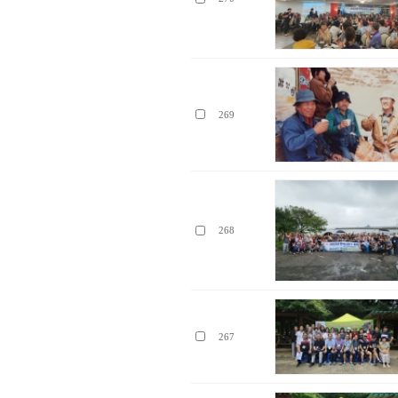
269
268
267