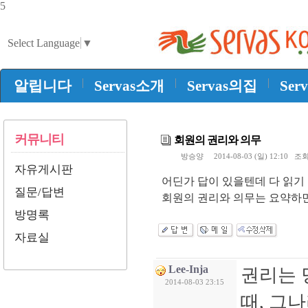
5
Select Language
▼
|
|
|
알립니다
Servas소개
Servas의집
Ser
커뮤니티
회원의 권리와 의무
방승양
2014-08-03 (일) 12:10 조회
자유게시판
어딘가 답이 있을텐데 다 읽기
질문/답변
회원의 권리와 의무는 요약하
방명록
자료실
Lee-Inja
권리는 
2014-08-03 23:15
때, 그