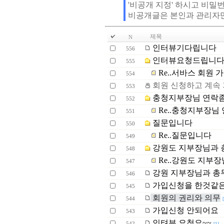
'비공개 지정' 하시고 비밀
비공개글은 본인과 관리자
제목
N
인터뷰기다립니다
556
인터뷰요청드립니다
555
Re..서바스 회원 
554
회원 신청하고 계속 
553
충청지부장님 연락
552
Re..충청지부장님
551
질문입니다
550
Re..질문입니다
549
강원도 지부장님과 
548
Re..강원도 지부
547
강원 지부장님과 총
546
가입신청을 한것같은
545
회원의 권리와 의무
544
가입신청 안되어요
543
인텨뷰 요청요~~
542