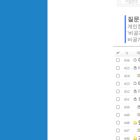
질문
개인
'비공
비공
제
N
456
455
454
453
452
451
450
449
448
447
446