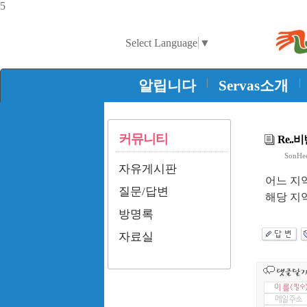
5
Select Language
▼
|
|
알립니다
Servas소개
커뮤니티
Re..비
SonHe
자유게시판
어느 지
질문/답변
해당 지
방명록
자료실