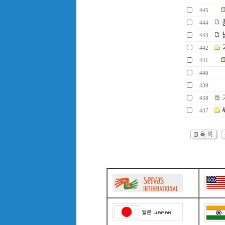
445
444
443
442
441
440
439
438
437