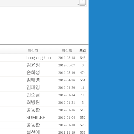
작성자
작성일
조회
hongsungchun
2012-05-18
545
김윤정
2012-05-07
3
손희성
2012-05-10
474
임태영
2012-04-26
551
임태영
2012-04-20
11
민순남
2012-01-14
10
최병완
2012-01-21
3
송동환
2012-01-16
519
SUMILEE
2012-01-04
552
송동환
2012-01-10
526
설선예
2011-11-19
536