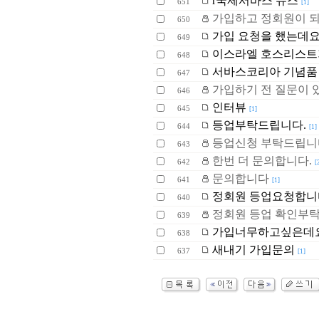
r국제서바스 뉴스
651
[1]
가입하고 정회원이 되
650
가입 요청을 했는데요
649
이스라엘 호스리스트
648
서바스코리아 기념품
647
가입하기 전 질문이 
646
인터뷰
645
[1]
등업부탁드립니다.
644
[1]
등업신청 부탁드립니
643
한번 더 문의합니다.
642
[
문의합니다
641
[1]
정회원 등업요청합니
640
정회원 등업 확인부탁
639
가입너무하고싶은데요
638
새내기 가입문의
637
[1]