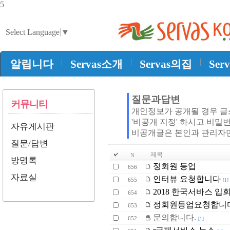
5
Select Language
▼
|
|
|
알립니다
Servas소개
Servas의집
Ser
질문과답변
커뮤니티
개인정보가 공개될 경우 
'비공개 지정' 하시고 비밀
자유게시판
비공개글은 본인과 관리자
질문/답변
제목
N
방명록
정회원 등업
656
자료실
인터뷰 요청합니다
655
[1]
2018 한국서바스 입
654
정회원등업요청합니다
653
문의합니다.
652
[1]