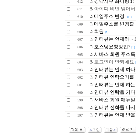
경남지부 화이팅!!!
612
아이디 비번 잊어
611
메일주소 변경
610
[1]+1
메일주소를 변경할 
609
회원
608
[1]
인터뷰는 언제하나
607
호스팅요청방법?
606
[1]
서바스 회원 주소록
605
로그인이 안되네요
604
인터뷰는 언제 하나
603
인터뷰 연락오기를 
602
인터뷰는 언제 하는
601
인터뷰 연락을 기다
600
서바스 회원 매뉴얼
599
인터뷰 전화를 다시
598
인터뷰는 언제 받을
597