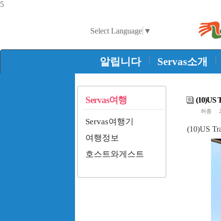
5
Select Language
▼
|
|
알립니다
Servas소개
Servas여행
(10)US T
허종
20
Servas여행기
(10)US Tra
여행정보
호스트와게스트