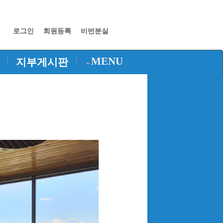
로그인
회원등록
비번분실
|
|
MENU
지부게시판