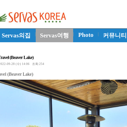
|
|
Photo
|
Servas의집
Servas여행
커뮤니티
ravel (Beaver Lake)
22-09-28 (수) 14:06 조회:254
vel (Beaver Lake)