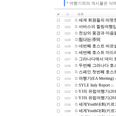
* 여행기외의 게시물은 삭
제목
N
세계 회원들의 따뜻
1223
서바스의 힐링여행입
1222
천상의 풍경과 마음
1221
힘나는 추억
1220
네번째 호스트 바르셀
1219
세번째 호스트 마드리
1218
그라나다에서 데이 호
1217
두번째 그라나다 호스
1216
스페인 첫번째 호스트
1215
여행기(EA Meeting) - 
1214
SYLE Italy Report
1213
[2]
YJ의 유럽여행기(20160
1212
YJ의 유럽여행기(20160
1211
세계Youth대회(키르
1210
세계Youth대회(키르
1209