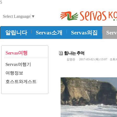
5
Select Language
▼
|
|
|
알립니다
Servas소개
Servas의집
Ser
Servas여행
힘나는 추억
김영란
2017-03-02 (목) 13:07 조회
Servas여행기
여행정보
호스트와게스트