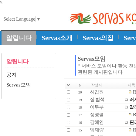
5
Select Language
▼
|
|
|
알립니다
Servas소개
Servas의집
Ser
Servas모임
알립니다
* 서바스 모임이나 활동 전
관련된 게시판입니다
공지
Servas모임
작성자
제목
N
허갑원
R
20
장 범석
러시
19
이무부
알
18
정영렬
R
17
김혜인
핀
16
엄재량
R
15