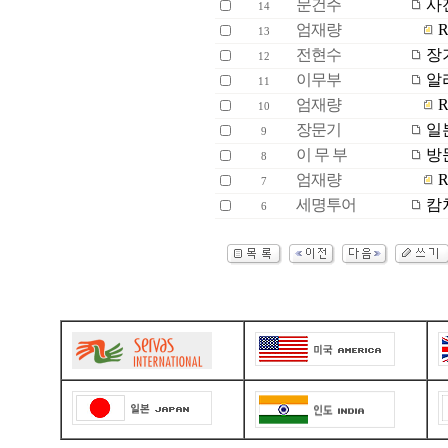
문건주
사
14
엄재량
R
13
전현수
장기
12
이무부
알
11
엄재량
R
10
장문기
일
9
이 무 부
방
8
엄재량
R
7
세명투어
캄
6