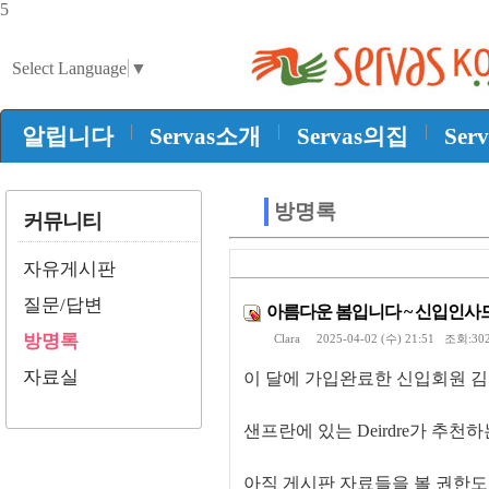
5
Select Language
▼
|
|
|
알립니다
Servas소개
Servas의집
Ser
방명록
커뮤니티
자유게시판
질문/답변
아름다운 봄입니다 ~ 신입인
방명록
Clara
2025-04-02 (수) 21:51 조회:3
자료실
이 달에 가입완료한 신입회원 
샌프란에 있는 Deirdre가 추
아직 게시판 자료들을 볼 권한도