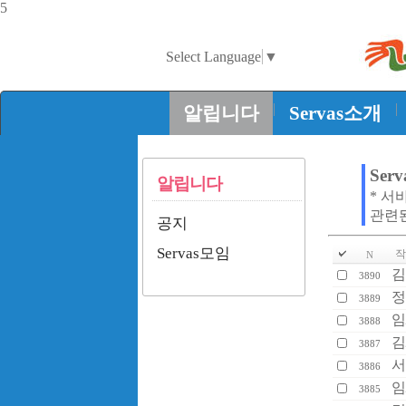
5
Select Language
▼
|
|
알립니다
Servas소개
Ser
알립니다
* 서
관련
공지
Servas모임
작
N
김
3890
정
3889
임
3888
김
3887
서
3886
임
3885