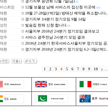
채환
경기지부 송년회 12월 7일(금)
[2]
바스회장
12월 보물섬 남해 서바스의 집신청 이곳에
[11]
채환
10월 27-28일(1박2일) 방태산 예약을 취소합니다..
채환
경기지부 3/4분기 정기모임 9월 14일
성천
빛숨집 한채 신청 합니다
[2]
채운
서울지부 2018년 2/4분기 정기모임 결과보고
정주
서바스 광주전남 2사분기 모임 결과
채운
2018년 2/4분기 한국서바스서울지부 정기모임 공.
채환
경기지부 2018년 2/4분기 정기모임 6.2~3일(1박2..
1
2
3
4
5
6
7
8
9
10
,,,