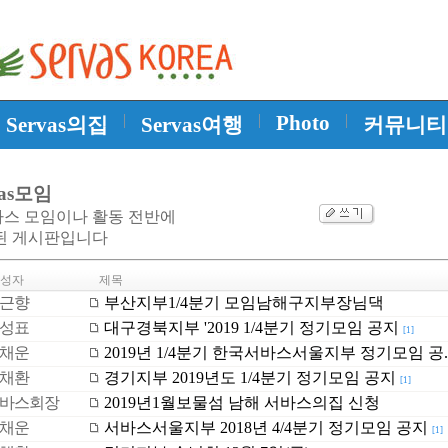
|
|
Photo
|
Servas의집
Servas여행
커뮤니티
vas모임
바스 모임이나 활동 전반에
된 게시판입니다
성자
제목
근향
부산지부1/4분기 모임남해구지부장님댁
성표
대구경북지부 '2019 1/4분기 정기모임 공지
[1]
채운
2019년 1/4분기 한국서바스서울지부 정기모임 공.
채환
경기지부 2019년도 1/4분기 정기모임 공지
[1]
바스회장
2019년1월보물섬 남해 서바스의집 신청
채운
서바스서울지부 2018년 4/4분기 정기모임 공지
[1]