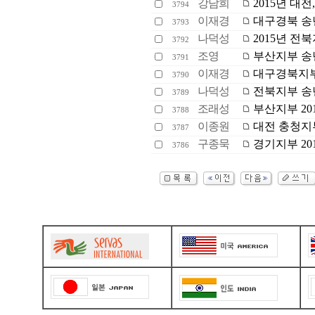
강남희
2015년 대
3794
이재경
대구경북 송
3793
나덕성
2015년 전
3792
조영
부산지부 송
3791
이재경
대구경북지부
3790
나덕성
전북지부 송
3789
조래성
부산지부 2015
3788
이종원
대전 충청지부
3787
구종묵
경기지부 20
3786