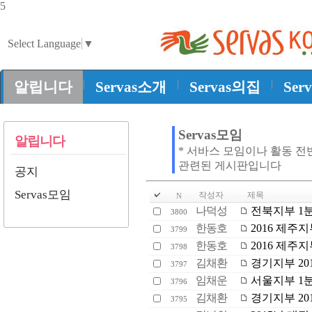
5
Select Language
▼
|
|
|
알립니다
Servas소개
Servas의집
Ser
Servas모임
알립니다
* 서바스 모임이나 활동 전
관련된 게시판입니다
공지
Servas모임
작성자
제목
N
나덕성
전북지부 1
3800
한동호
2016 제주
3799
한동호
2016 제주
3798
김채환
경기지부 20
3797
임채운
서울지부 1
3796
김채환
경기지부 20
3795