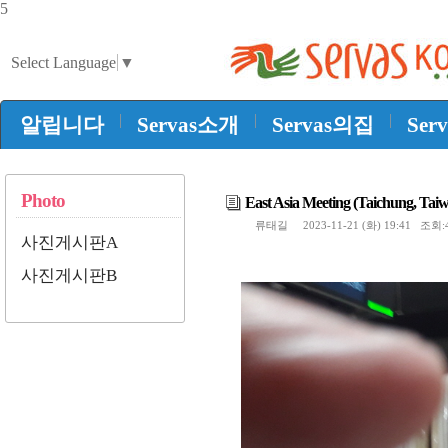
5
Select Language
▼
|
|
|
알립니다
Servas소개
Servas의집
Ser
Photo
East Asia Meeting (Taichung, Tai
류태길 2023-11-21 (화) 19:41 조회:4
사진게시판A
사진게시판B