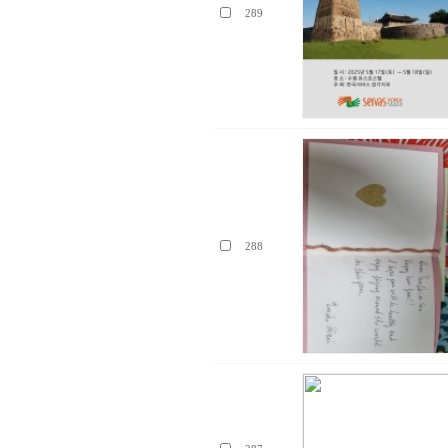
289
288