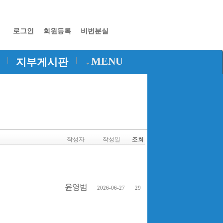
로그인
회원등록
비번분실
|
|
MENU
지부게시판
작성자
작성일
조회
윤영범
2026-06-27
29