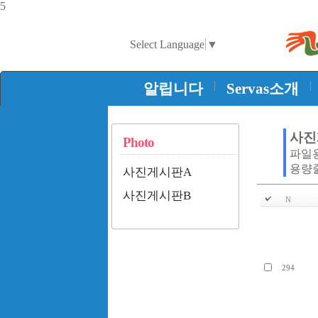
5
Select Language
▼
|
|
알립니다
Servas소개
사진
Photo
파일
용량줄
사진게시판A
사진게시판B
N
294