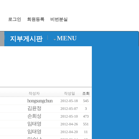
로그인
회원등록
비번분실
|
|
MENU
지부게시판
작성자
작성일
조회
hongsungchun
2012-05-18
545
김윤정
2012-05-07
3
손희성
2012-05-10
473
임태영
2012-04-26
551
임태영
2012-04-20
11