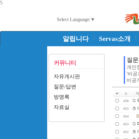
5
Select Language
▼
|
|
알립니다
Servas소개
질문
커뮤니티
개인
'비공
자유게시판
비공
질문/답변
제
N
방명록
456
자료실
455
454
453
452