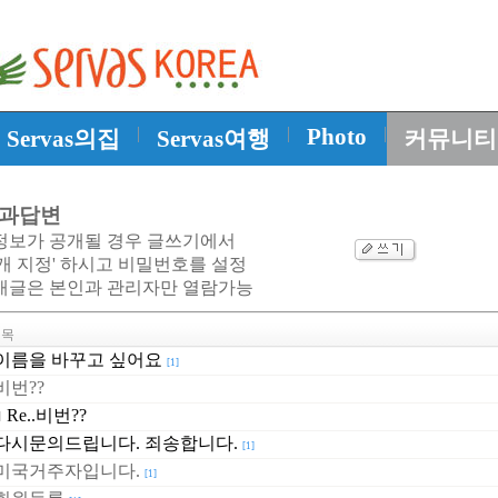
|
|
Photo
|
Servas의집
Servas여행
커뮤니티
과답변
정보가 공개될 경우 글쓰기에서
개 지정' 하시고 비밀번호를 설정
개글은 본인과 관리자만 열람가능
목
이름을 바꾸고 싶어요
[1]
비번??
Re..비번??
다시문의드립니다. 죄송합니다.
[1]
미국거주자입니다.
[1]