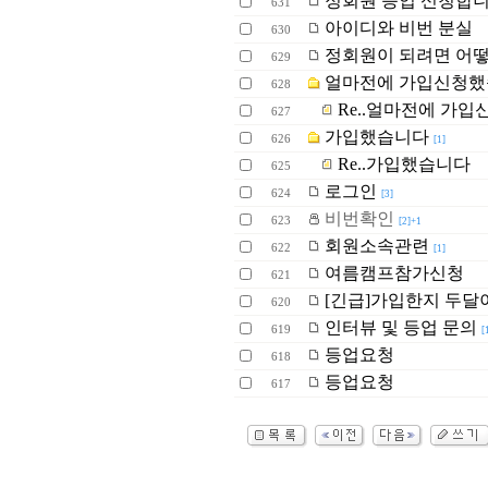
정회원 등업 신청합
631
아이디와 비번 분실
630
정회원이 되려면 어떻
629
얼마전에 가입신청했
628
Re..얼마전에 가
627
가입했습니다
626
[1]
Re..가입했습니다
625
로그인
624
[3]
비번확인
623
[2]+1
회원소속관련
622
[1]
여름캠프참가신청
621
[긴급]가입한지 두달이
620
인터뷰 및 등업 문의
619
[
등업요청
618
등업요청
617