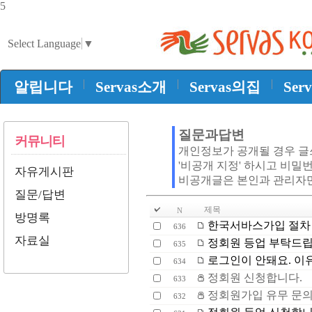
5
Select Language
▼
|
|
|
알립니다
Servas소개
Servas의집
Ser
질문과답변
커뮤니티
개인정보가 공개될 경우 
'비공개 지정' 하시고 비밀
자유게시판
비공개글은 본인과 관리자
질문/답변
제목
N
방명록
한국서바스가입 절차 안
636
자료실
정회원 등업 부탁드
635
로그인이 안돼요. 이
634
정회원 신청합니다.
633
정회원가입 유무 문
632