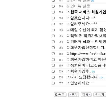
인터뷰 질문
591
[1]
인터뷰 질문
590
한국 서바스 회원가입
589
알겠습니다~~*
588
알려주세요~~**
587
메일 수신이 되지 않았
586
몇달 전 회원가입서를 
585
인터뷰 날짜는 언제
584
회원가입신청합니다.
583
https://www.facebook.c
582
회원가입하려고 하는데.
581
정회원이 되고싶습니
580
회원가입후..
579
[1]
다시 요청합니다.
578
[1]+1
안녕하세요~~
577