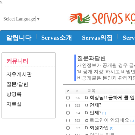
5
Select Language
▼
|
|
|
알립니다
Servas소개
Servas의집
Ser
질문과답변
커뮤니티
개인정보가 공개될 경우 
'비공개 지정' 하시고 비밀
자유게시판
비공개글은 본인과 관리자
질문/답변
제목
N
방명록
회장님!! 급하게 콜 입
596
자료실
언제?
595
언제?
594
[1]
로그인이 안되네요
593
[1]
회원가입
592
[1]