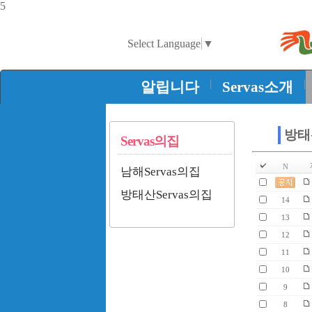
5
Select Language
▼
|
|
알립니다
Servas소개
방태
Servas의집
N
남해Servas의집
방태산Servas의집
14
13
12
11
10
9
8