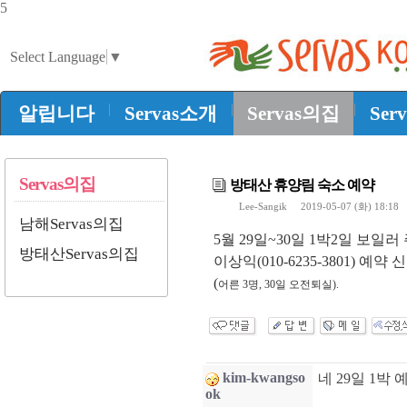
5
Select Language
▼
|
|
|
알립니다
Servas소개
Servas의집
Ser
Servas의집
방태산 휴양림 숙소 예약
Lee-Sangik
2019-05-07 (화) 18:1
남해Servas의집
5월 29일~30일 1박2일 보일러 
방태산Servas의집
이상익(010-6235-3801) 예약
(
어른 3명,
30일 오전퇴실).
kim-kwangso
네 29일 1박
ok