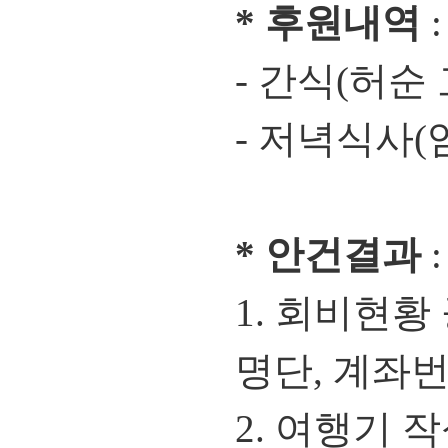
* 후원내역
:
- 간식(허순 
- 저녁식사(
* 안건결과
:
1. 회비현황
명단, 계좌번
2. 여행기 