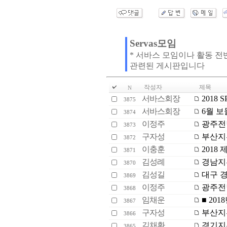
Servas모임
* 서바스 모임이나 활동 전
관련된 게시판입니다
작성자
제목
N
서바스회장
2018 
3875
서바스회장
6월 보
3874
이정주
광주전남
3873
구자성
부산지부
3872
이충훈
2018
3871
김성례
경남지부
3870
김성길
대구 경
3869
이정주
광주전남
3868
임채운
■ 20
3867
구자성
부산지부
3866
김채환
경기지부
3865