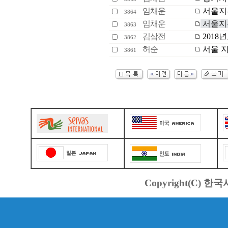
임채운
서울지부
3864
임채운
서울지
3863
김삼전
2018
3862
허순
서울 지
3861
Copyright(C) 한국서바스