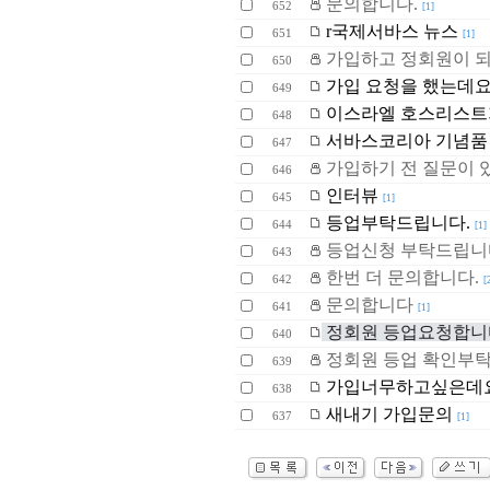
문의합니다.
652
[1]
r국제서바스 뉴스
651
[1]
가입하고 정회원이 되
650
가입 요청을 했는데요
649
이스라엘 호스리스트
648
서바스코리아 기념품
647
가입하기 전 질문이 
646
인터뷰
645
[1]
등업부탁드립니다.
644
[1]
등업신청 부탁드립니
643
한번 더 문의합니다.
642
[
문의합니다
641
[1]
정회원 등업요청합니
640
정회원 등업 확인부탁
639
가입너무하고싶은데요
638
새내기 가입문의
637
[1]