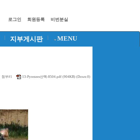
로그인
회원등록
비번분실
|
|
MENU
지부게시판
ㆍ첨부#1
13-Pyrenees산맥-8504.pdf
(904KB) (Down:0)