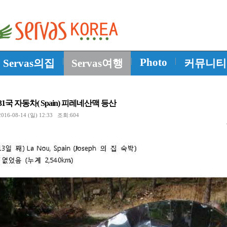
|
|
Photo
|
Servas의집
Servas여행
커뮤니티
31국 자동차( Spain) 피레네산맥 등산
16-08-14 (일) 12:33 조회:604