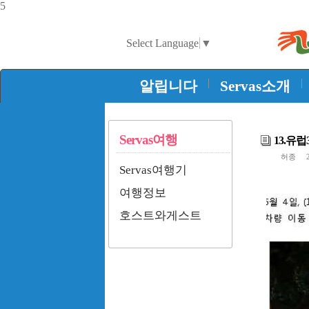
5
Select Language
▼
|
|
알립니다
Servas소개
Servas여행
13.유럽
허종
20
Servas여행기
여행정보
호스트와게스트