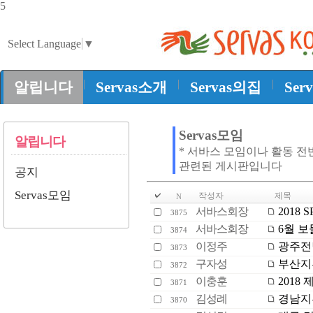
5
Select Language
▼
|
|
|
알립니다
Servas소개
Servas의집
Ser
Servas모임
알립니다
* 서바스 모임이나 활동 전
관련된 게시판입니다
공지
Servas모임
작성자
제목
N
서바스회장
2018 
3875
서바스회장
6월 보
3874
이정주
광주전남
3873
구자성
부산지부
3872
이충훈
2018
3871
김성례
경남지부
3870