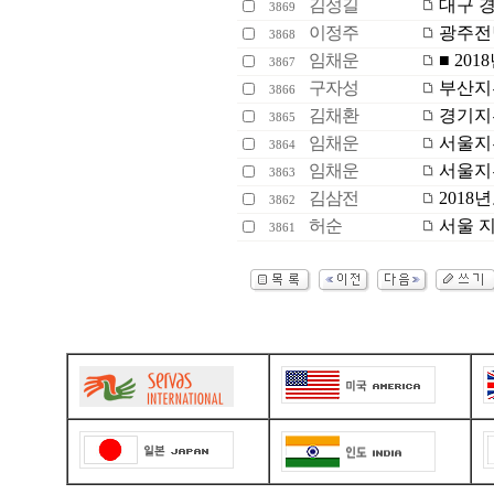
김성길
대구 경
3869
이정주
광주전남
3868
임채운
■ 20
3867
구자성
부산지부
3866
김채환
경기지부
3865
임채운
서울지부
3864
임채운
서울지
3863
김삼전
2018
3862
허순
서울 지
3861