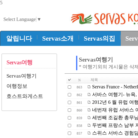
5
Select Language
▼
|
|
|
알립니다
Servas소개
Servas의집
Ser
Servas여행기
Servas여행
* 여행기외의 게시물은 삭
Servas여행기
제목
N
여행정보
Servas France - N
863
서바스 여행기- 뉴욕,
862
호스트와게스트
2012년 6 월 유럽 여
861
네번재 유럽 서바스 
860
세번째 조길환 총무님
859
두번째 프랑스 남부 
858
스위스 서바스 경험
857