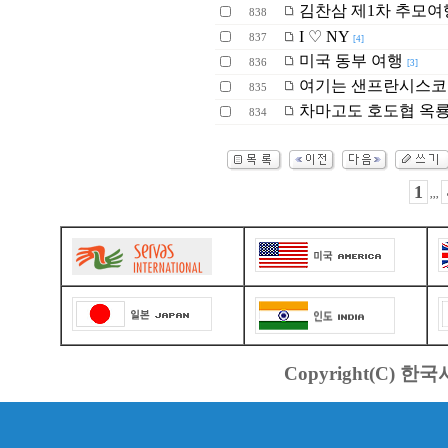
김찬삼 제1차 추모여
838
I ♡ NY
837
[4]
미국 동부 여행
836
[3]
여기는 샌프란시스
835
차마고도 호도협 옥
834
1
,,,
Copyright(C) 한국서바스