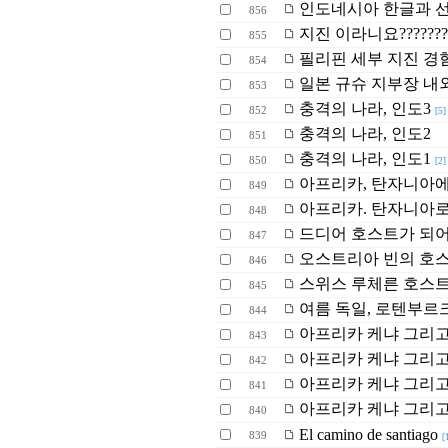
인도네시아 한글과 선
856
지진 이라니요?????????
855
필리핀 세부 지진 경
854
일본 규슈 지부장 내
853
충격의 나라, 인도3
852
[5]
충격의 나라, 인도2
851
충격의 나라, 인도1
850
[2]
아프리카, 탄자니아에
849
아프리카. 탄자니아로
848
드디어 호스트가 되
847
오스트리아 빈의 호
846
스위스 루체른 호스
845
여름 독일, 로텐부르
844
아프리카 케냐 그리고
843
아프리카 케냐 그리고
842
아프리카 케냐 그리고
841
아프리카 케냐 그리
840
El camino de santiago
839
[